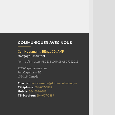
COMMUNIQUER AVEC NOUS
Cari Hossmann, BEng, CD, AMP
Mortgage Consultant
Permis d’initiateur #BC 136126MSB AB 07022011
2215 Coquitlam Avenue
Port Coquitlam, BC
V3B 1J6, Canada
Courriel:
carihossmann@dominionlending.ca
Téléphone:
604-607-0888
Mobile:
604-607-0888
Télécopieur:
604-607-0887