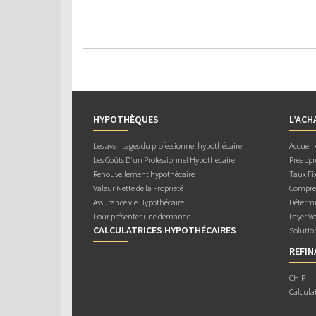
HYPOTHÈQUES
L’ACH
Les avantages du professionnel hypothécaire
Accueil
Les Coûts D’un Professionnel Hypothécaire
Préappr
Renouvellement hypothécaire
Taux Fix
Valeur Nette de la Propriété
Compren
Assurance vie Hypothécaire
Détermi
Pour présenter une demande
Payer V
CALCULATRICES HYPOTHÉCAIRES
Solutio
REFI
CHIP
Calcula