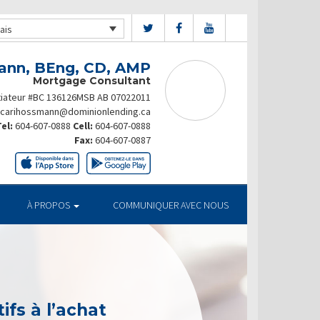
ais
ann, BEng, CD, AMP
Mortgage Consultant
itiateur #BC 136126MSB AB 07022011
carihossmann@dominionlending.ca
el:
604-607-0888
Cell:
604-607-0888
Fax:
604-607-0887
À PROPOS
COMMUNIQUER AVEC NOUS
ifs à l’achat