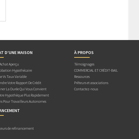
AT D’UNE MAISON
À PROPOS
 Achat Aperçu
Témoignages
obation Hypothécaire
COMMERCIAL ET CRÉDIT-BAIL
e Vs Taux Variable
Ressources
dre Votre Rapport De Crédit
Prêteurs et associations
ner La Durée Qui Vous Convient
Contactez-nous
otre Hypothèque Plus Rapidement
ns Pour Travailleurs Autonomes
NANCEMENT
teurs de refinancement