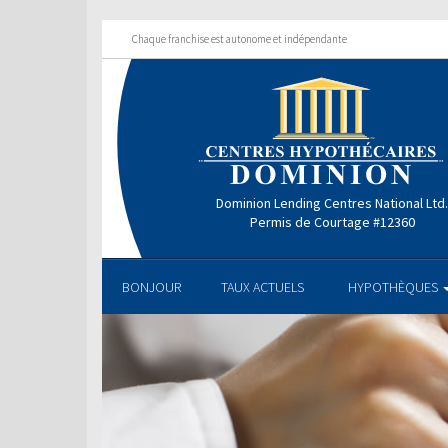
Chaque franchise est autonome et indépendante
Dominion Lending Centres National Ltd
Permis de Courtage #12360
BONJOUR
TAUX ACTUELS
HYPOTHÈQUES