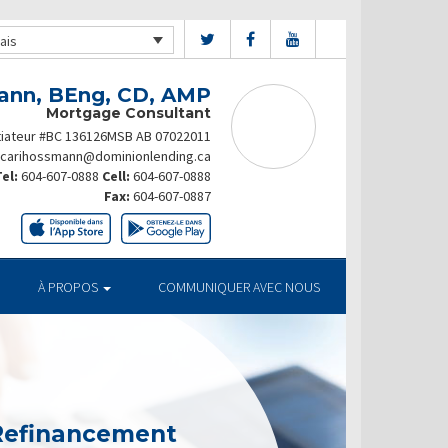
ais
ann, BEng, CD, AMP
Mortgage Consultant
itiateur #BC 136126MSB AB 07022011
carihossmann@dominionlending.ca
el:
604-607-0888
Cell:
604-607-0888
Fax:
604-607-0887
À PROPOS
COMMUNIQUER AVEC NOUS
 Refinancement