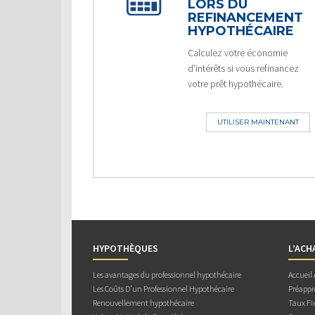
LORS DU
REFINANCEMENT
HYPOTHÉCAIRE
Calculez votre économie
d’intérêts si vous refinancez
votre prêt hypothécaire.
UTILISER MAINTENANT
HYPOTHÈQUES
L’ACH
Les avantages du professionnel hypothécaire
Accueil
Les Coûts D’un Professionnel Hypothécaire
Préappr
Renouvellement hypothécaire
Taux Fix