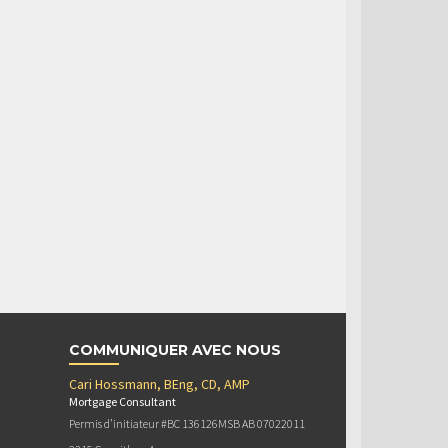
COMMUNIQUER AVEC NOUS
Cari Hossmann, BEng, CD, AMP
Mortgage Consultant
Permis d’initiateur #BC 136126MSB AB 07022011