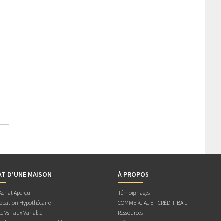
AT D’UNE MAISON
À PROPOS
 Achat Aperçu
Témoignages
obation Hypothécaire
COMMERCIAL ET CRÉDIT-BAIL
e Vs Taux Variable
Ressources